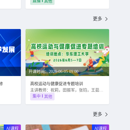
直播
其他
更多
开课时间：2026-06-05 09:00
修
高校运动与健康促进专题培训
主讲教师：祝莉，田振军，张钧，王茹，何玉秀，尹小俭，叶心明，齐洁
集中
其他
更多
AI课程
AI课程